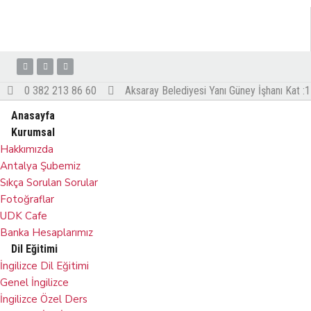
İçeriğe
geç
0 382 213 86 60
Aksaray Belediyesi Yanı Güney İşhanı Kat :1
Anasayfa
Kurumsal
Hakkımızda
Antalya Şubemiz
Sıkça Sorulan Sorular
Fotoğraflar
UDK Cafe
Banka Hesaplarımız
Dil Eğitimi
İngilizce Dil Eğitimi
Genel İngilizce
İngilizce Özel Ders