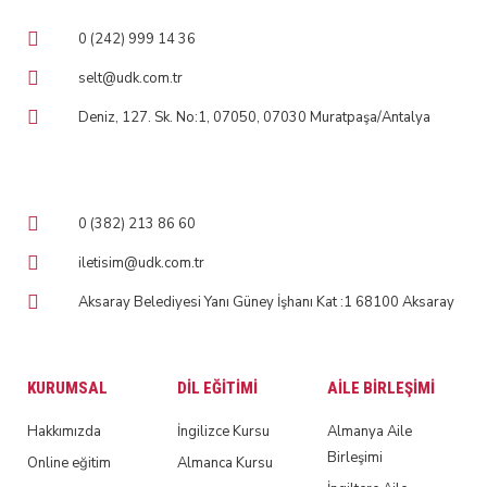
0 (242) 999 14 36
selt@udk.com.tr
Deniz, 127. Sk. No:1, 07050, 07030 Muratpaşa/Antalya
0 (382) 213 86 60
iletisim@udk.com.tr
Aksaray Belediyesi Yanı Güney İşhanı Kat :1 68100 Aksaray
KURUMSAL
DIL EĞITIMI
AILE BIRLEŞIMI
Hakkımızda
İngilizce Kursu
Almanya Aile
Birleşimi
Online eğitim
Almanca Kursu